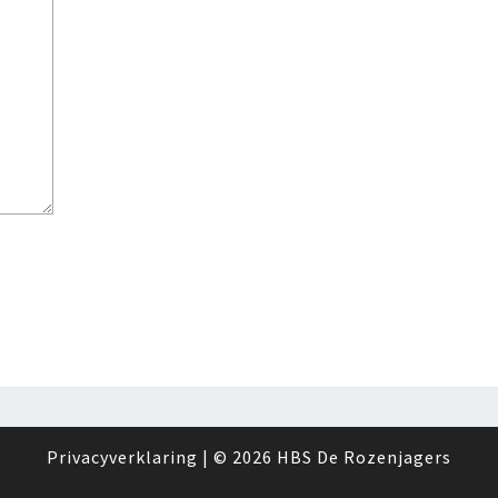
Privacyverklaring
| © 2026
HBS De Rozenjagers