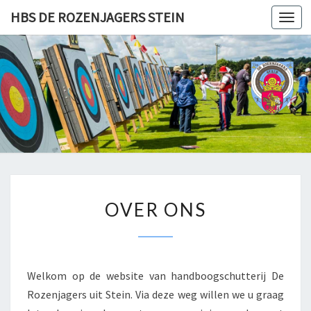
HBS DE ROZENJAGERS STEIN
Togg
navi
O
OVER ONS
V
E
R
O
N
Welkom op de website van handboogschutterij De
S
Rozenjagers uit Stein. Via deze weg willen we u graag